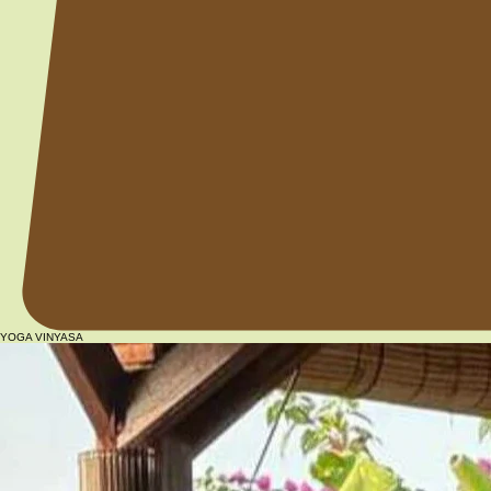
YOGA VINYASA
Recentre-toi sur ton corps, ton esprit et ton souffle avec des séances de yoga comme des rituels
de bien-être.
Pour sortir du stress du quotidien, te connecter au moment présent, ou te sentir bien dans ton
corps et dans ta tête, le yoga viendra t'accompagner dans cette direction.
Cours collectifs
à Instant Bastide, Cabriès :
Yoga Vinyasa - Samedis 10:15
Assouplissement & Relaxation - Jeudis 17:30
Stretch & Reset - Dimanche 18:30