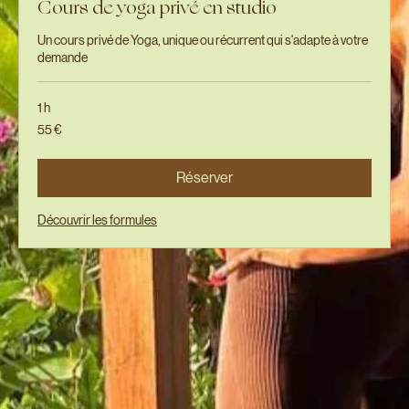
Cours de yoga privé en studio
Un cours privé de Yoga, unique ou récurrent qui s'adapte à votre
demande
1 h
55
55 €
euros
Réserver
Découvrir les formules